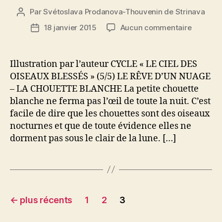
Par
Svétoslava Prodanova-Thouvenin de Strinava
Auteur
de
sur
18 janvier 2015
Aucun commentaire
Date
l’article
Le
de
Ciel
l’article
des
Illustration par l’auteur CYCLE « LE CIEL DES
Oiseaux
OISEAUX BLESSÉS » (5/5) LE RÊVE D’UN NUAGE
blessés
– LA CHOUETTE BLANCHE La petite chouette
(5/5)
blanche ne ferma pas l’œil de toute la nuit. C’est
:
facile de dire que les chouettes sont des oiseaux
Le
nocturnes et que de toute évidence elles ne
rêve
d’un
dorment pas sous le clair de la lune. […]
nuage
Pagination
←
plus récents
1
2
3
des